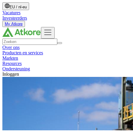
EU
/
nl-eu
Vacatures
Investeerders
My Atkore
Over ons
Producten en services
Markten
Resources
Ondersteuning
Inloggen